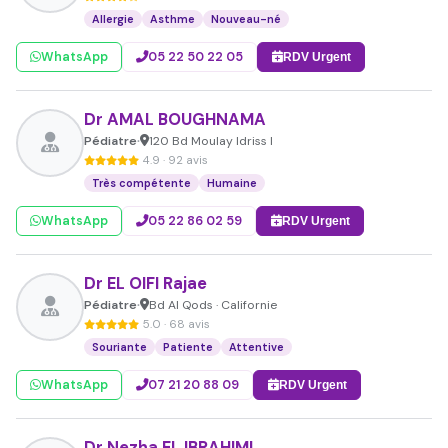
Allergie
Asthme
Nouveau-né
WhatsApp
05 22 50 22 05
RDV Urgent
Dr AMAL BOUGHNAMA
Pédiatre
120 Bd Moulay Idriss I
•
4.9 · 92 avis
Très compétente
Humaine
WhatsApp
05 22 86 02 59
RDV Urgent
Dr EL OIFI Rajae
Pédiatre
Bd Al Qods · Californie
•
5.0 · 68 avis
Souriante
Patiente
Attentive
WhatsApp
07 21 20 88 09
RDV Urgent
Dr Nezha EL IBRAHIMI