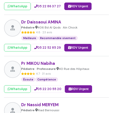
WhatsApp
05 22 86 37 27
RDV Urgent
Dr Daissaoui AMINA
Pédiatre
406 Bd Al Qods · Aïn Chock
•
4.8 · 23 avis
Meilleure
Recommandée vivement
WhatsApp
05 22 52 85 29
RDV Urgent
Pr MIKOU Nabiha
Pédiatre · Professeure
40 Rue des Hôpitaux
•
4.7 · 31 avis
Écoute
Compétence
WhatsApp
05 22 20 55 20
RDV Urgent
Dr Nassid MERYEM
Pédiatre
Riad Bernoussi
•