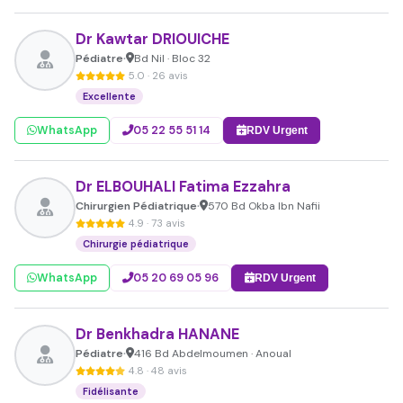
Dr Kawtar DRIOUICHE
Pédiatre
Bd Nil · Bloc 32
•
5.0 · 26 avis
Excellente
WhatsApp
05 22 55 51 14
RDV Urgent
Dr ELBOUHALI Fatima Ezzahra
Chirurgien Pédiatrique
570 Bd Okba Ibn Nafii
•
4.9 · 73 avis
Chirurgie pédiatrique
WhatsApp
05 20 69 05 96
RDV Urgent
Dr Benkhadra HANANE
Pédiatre
416 Bd Abdelmoumen · Anoual
•
4.8 · 48 avis
Fidélisante