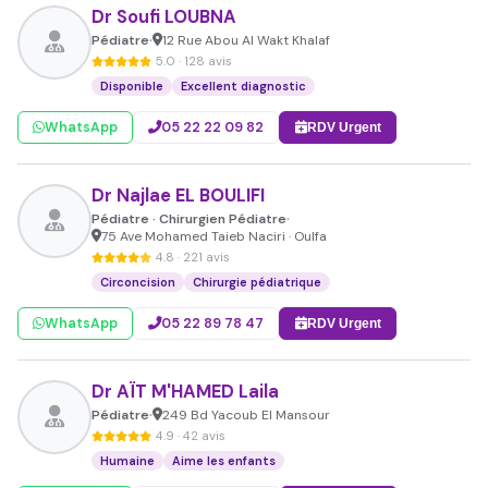
Dr Soufi LOUBNA
Pédiatre
12 Rue Abou Al Wakt Khalaf
•
5.0 · 128 avis
Disponible
Excellent diagnostic
WhatsApp
05 22 22 09 82
RDV Urgent
Dr Najlae EL BOULIFI
Pédiatre · Chirurgien Pédiatre
•
75 Ave Mohamed Taieb Naciri · Oulfa
4.8 · 221 avis
Circoncision
Chirurgie pédiatrique
WhatsApp
05 22 89 78 47
RDV Urgent
Dr AÏT M'HAMED Laila
Pédiatre
249 Bd Yacoub El Mansour
•
4.9 · 42 avis
Humaine
Aime les enfants