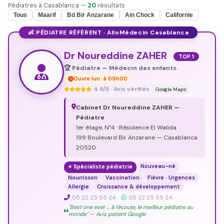
Pédiatres à Casablanca —
20
résultats
Tous
Maarif
Bd Bir Anzarane
Ain Chock
Californie
👶 PÉDIATRE RÉFÉRENT · AlloMédecin Casablanca
Dr Noureddine ZAHER
TOP 1
🏆 Pédiatre — Médecin des enfants
•
Ouvre lun. à 09h00
4.9/5 · Avis vérifiés
Google Maps
Cabinet Dr Noureddine ZAHER —
Pédiatre
1er étage, N°4 · Résidence El Walida
199 Boulevard Bir Anzarane — Casablanca
20520
Nouveau-né
⭐ Spécialiste pédiatrie
Nourrisson
Vaccination
Fièvre · Urgences
Allergie
Croissance & développement
05 22 25 55 24
05 22 25 55 24
"Best one ever … à l'écoute, le meilleur pédiatre au
monde" — Avis patient Google