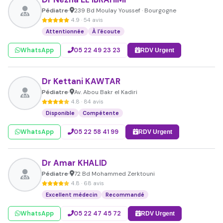
Pédiatre
239 Bd Moulay Youssef · Bourgogne
•
4.9 · 54 avis
Attentionnée
À l'écoute
WhatsApp
05 22 49 23 23
RDV Urgent
Dr Kettani KAWTAR
Pédiatre
Av. Abou Bakr el Kadiri
•
4.8 · 84 avis
Disponible
Compétente
WhatsApp
05 22 58 41 99
RDV Urgent
Dr Amar KHALID
Pédiatre
72 Bd Mohammed Zerktouni
•
4.8 · 68 avis
Excellent médecin
Recommandé
WhatsApp
05 22 47 45 72
RDV Urgent