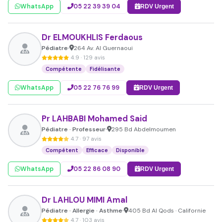
WhatsApp
05 22 39 39 04
RDV Urgent
Dr ELMOUKHLIS Ferdaous
Pédiatre
264 Av. Al Guernaoui
•
4.9 · 129 avis
Compétente
Fidélisante
WhatsApp
05 22 76 76 99
RDV Urgent
Pr LAHBABI Mohamed Said
Pédiatre · Professeur
295 Bd Abdelmoumen
•
4.7 · 97 avis
Compétent
Efficace
Disponible
WhatsApp
05 22 86 08 90
RDV Urgent
Dr LAHLOU MIMI Amal
Pédiatre · Allergie · Asthme
405 Bd Al Qods · Californie
•
4.7 · 103 avis