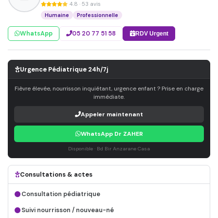
4.8 · 53 avis
Humaine
Professionnelle
WhatsApp
05 20 77 51 58
RDV Urgent
Urgence Pédiatrique 24h/7j
Fièvre élevée, nourrisson inquiétant, urgence enfant ? Prise en charge
immédiate.
Appeler maintenant
WhatsApp Dr ZAHER
Disponible · Bd Bir Anzarane Casa
Consultations & actes
Consultation pédiatrique
Suivi nourrisson / nouveau-né