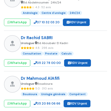
Bd Abdelmoumen · 24h/24
4.3 · 52 avis
Andrologie
Centre d'urologie
24h/24
WhatsApp
07 10 32 03 20
RDV Urgent
Dr Rachid SABRI
Urologue
Bd Aboubakr El Kadiri
•
4.8 · 298 avis
Consultation
Prostate
Calculs
WhatsApp
05 22 78 00 00
RDV Urgent
Dr Mahmoud AlAfifi
Urologue
Bouskoura
•
5.0 · 310 avis
Bouskoura
Urologie générale
Compétent
WhatsApp
05 20 86 06 66
RDV Urgent