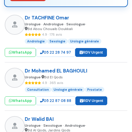
Dr TACHFINE Omar
Urologue · Andrologue · Sexologue
•
Bd Abou Chouaib Doukkali
4.9 · 178 avis
Andrologie
Sexologie
Urologie générale
WhatsApp
05 22 28 74 97
RDV Urgent
Dr Mohamed EL BAGHOULI
Urologue
Bd El Qods
•
4.9 · 365 avis
Consultation
Urologie générale
Prostate
WhatsApp
05 22 87 08 88
RDV Urgent
Dr Walid BAI
Urologue · Sexologue · Andrologue
•
Bd Al Qods, Jardins Qods