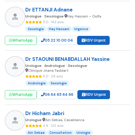
Dr ETTANJI Adnane
Urologue · Sexologue
Hay Hassani – Oulfa
•
5.0 · 143 avis
Sexologie
Hay Hassani
Urgence
WhatsApp
05 22 10 00 04
RDV Urgent
Dr STAOUNI BENABDALLAH Yassine
Urologue · Andrologue · Sexologue
•
Clinique Jnane Taddart
5.0 · 29 avis
Andrologie
Sexologie
WhatsApp
06 64 65 64 66
RDV Urgent
Dr Hicham Jabri
Urologue
Ain Sebaa, Casablanca
•
4.9 · 132 avis
Ain Sebaa
Consultation
Urologie