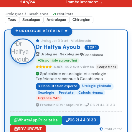
24h/24
immédiatement →
Urologues à Casablanca
—
21
résultats
Tous
Sexologue
Andrologue
Chirurgien
⭐ UROLOGUE RÉFÉRENT ⭐
Urologue référent · AlloMédecin
Dr Halfya Ayoub
TOP 1
🏆 Urologue · Sexologue
Casablanca
•
Disponible aujourd'hui
4.9/5 · 292 avis vérifiés
Google Maps
Spécialiste en urologie et sexologie ·
Expérience reconnue à Casablanca
Urologie générale
⭐ Consultation experte
Sexologie
Prostate
Calculs rénaux
Urgence 24h
Prochain RDV : Aujourd'hui
06 21 44 01 30
WhatsApp Prioritaire
06 21 44 01 30
RDV URGENT
Profil vérifié