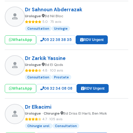
Dr Sahnoun Abderrazak
Urologue
Bd Nil Bloc
•
5.0 · 75 avis
Consultation
Urologie
WhatsApp
05 22 38 38 35
RDV Urgent
Dr Zarkik Yassine
Urologue
Bd El Qods
•
4.8 · 103 avis
Consultation
Prostate
WhatsApp
06 32 34 08 08
RDV Urgent
Dr Elkacimi
Urologue · Chirurgie
Bd Driss El Harti, Ben Msik
•
4.7 · 105 avis
Chirurgie urol.
Consultation