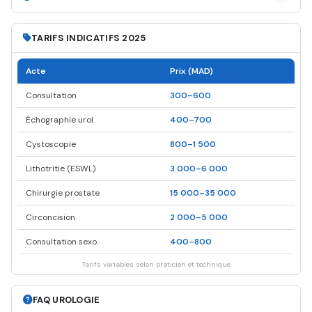
TARIFS INDICATIFS 2025
Acte
Prix (MAD)
Consultation
300–600
Échographie urol.
400–700
Cystoscopie
800–1 500
Lithotritie (ESWL)
3 000–6 000
Chirurgie prostate
15 000–35 000
Circoncision
2 000–5 000
Consultation sexo.
400–800
Tarifs variables selon praticien et technique
FAQ UROLOGIE