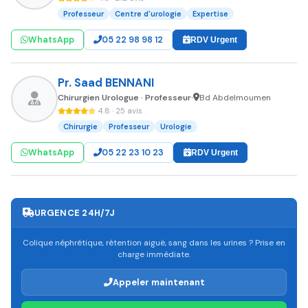
Professeur
Centre d'urologie
Expertise
WhatsApp
05 22 98 98 12
RDV Urgent
Pr. Saad BENNANI
Chirurgien Urologue · Professeur
Bd Abdelmoumen
•
4.8 · 25 avis
Chirurgie
Professeur
Urologie
WhatsApp
05 22 23 10 23
RDV Urgent
URGENCE 24H/7J
Colique néphrétique, rétention aiguë, sang dans les urines ? Prise en
charge immédiate.
Appeler maintenant