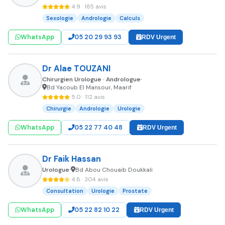
4.9 · 185 avis
Sexologie
Andrologie
Calculs
WhatsApp
05 20 29 93 93
RDV Urgent
Dr Alae TOUZANI
Chirurgien Urologue · Andrologue
•
Bd Yacoub El Mansour, Maarif
5.0 · 112 avis
Chirurgie
Andrologie
Urologie
WhatsApp
05 22 77 40 48
RDV Urgent
Dr Faik Hassan
Urologue
Bd Abou Chouaib Doukkali
•
4.8 · 304 avis
Consultation
Urologie
Prostate
WhatsApp
05 22 82 10 22
RDV Urgent