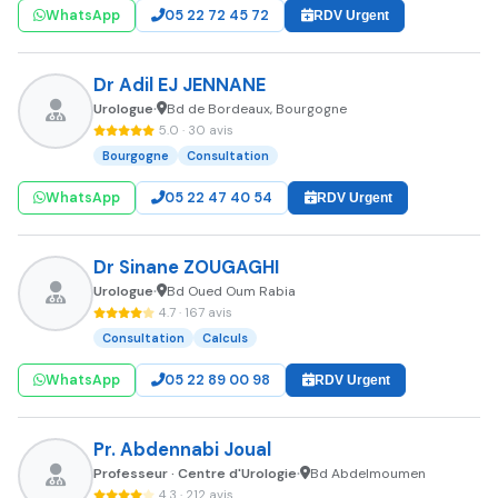
WhatsApp
05 22 72 45 72
RDV Urgent
Dr Adil EJ JENNANE
Urologue
Bd de Bordeaux, Bourgogne
•
5.0 · 30 avis
Bourgogne
Consultation
WhatsApp
05 22 47 40 54
RDV Urgent
Dr Sinane ZOUGAGHI
Urologue
Bd Oued Oum Rabia
•
4.7 · 167 avis
Consultation
Calculs
WhatsApp
05 22 89 00 98
RDV Urgent
Pr. Abdennabi Joual
Professeur · Centre d'Urologie
Bd Abdelmoumen
•
4.3 · 212 avis