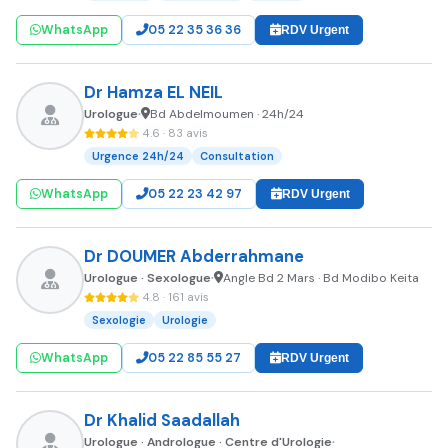
WhatsApp
05 22 35 36 36
RDV Urgent
Dr Hamza EL NEIL
Urologue
Bd Abdelmoumen · 24h/24
•
4.6 · 83 avis
Urgence 24h/24
Consultation
WhatsApp
05 22 23 42 97
RDV Urgent
Dr DOUMER Abderrahmane
Urologue · Sexologue
Angle Bd 2 Mars · Bd Modibo Keita
•
4.8 · 161 avis
Sexologie
Urologie
WhatsApp
05 22 85 55 27
RDV Urgent
Dr Khalid Saadallah
Urologue · Andrologue · Centre d'Urologie
•