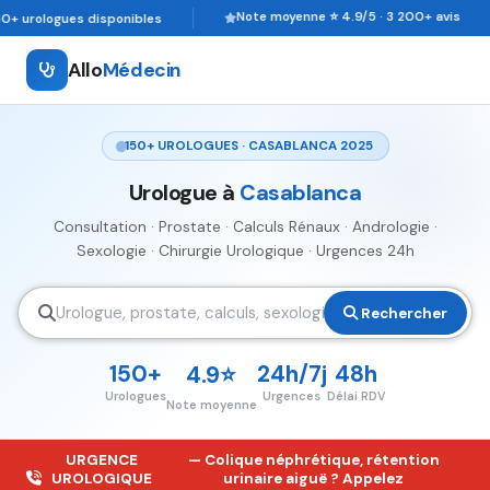
Note moyenne ⭐ 4.9/5 · 3 200+ avis
ologues disponibles
Allo
Médecin
150+ UROLOGUES · CASABLANCA 2025
Urologue à
Casablanca
Consultation · Prostate · Calculs Rénaux · Andrologie ·
Sexologie · Chirurgie Urologique · Urgences 24h
Rechercher
150+
24h/7j
48h
4.9⭐
Urologues
Urgences
Délai RDV
Note moyenne
URGENCE
— Colique néphrétique, rétention
UROLOGIQUE
urinaire aiguë ? Appelez