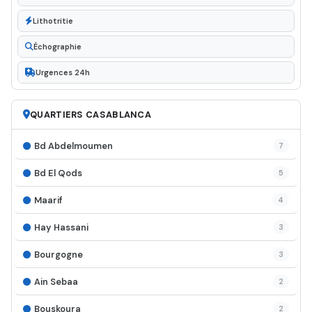
Lithotritie
Échographie
Urgences 24h
QUARTIERS CASABLANCA
Bd Abdelmoumen
7
Bd El Qods
5
Maarif
4
Hay Hassani
3
Bourgogne
3
Ain Sebaa
2
Bouskoura
2