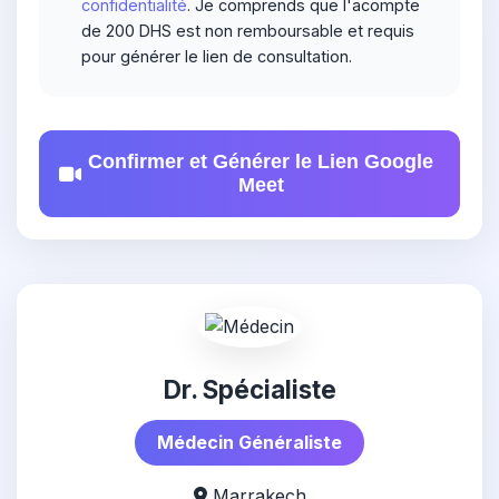
confidentialité
. Je comprends que l'acompte
Solde payable après consultation
de 200 DHS est non remboursable et requis
Facture électronique fournie
pour générer le lien de consultation.
Remboursement sous 15 jours en cas
d'annulation médicale
Article 3 - Confidentialité :
Confirmer et Générer le Lien Google
Meet
Consultation sécurisée et confidentielle
Données médicales protégées selon la
loi
Enregistrement non autorisé sans
consentement
Article 4 - Limitations :
Ne remplace pas les urgences vitales
Dr. Spécialiste
Examen physique limité
Médecin Généraliste
Ordonnance électronique délivrée si
approprié
Marrakech