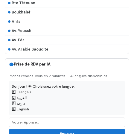
Rte Tétouan
Boukhalef
Anfa
Av. Youssfi
Av. Fès
Av. Arabie Saoudite
Prise de RDV par IA
Prenez rendez-vous en 2 minutes — 4 langues disponibles
Bonjour ! 🌟 Choisissez votre langue :
1️⃣ Français
2️⃣ العربية
3️⃣ دارجة
4️⃣ English
Envoyer