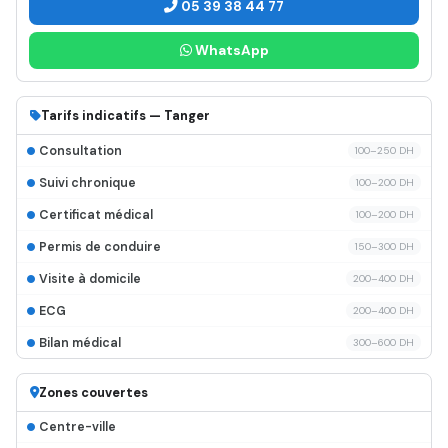
05 39 38 44 77
WhatsApp
Tarifs indicatifs — Tanger
Consultation
100–250 DH
Suivi chronique
100–200 DH
Certificat médical
100–200 DH
Permis de conduire
150–300 DH
Visite à domicile
200–400 DH
ECG
200–400 DH
Bilan médical
300–600 DH
Zones couvertes
Centre-ville