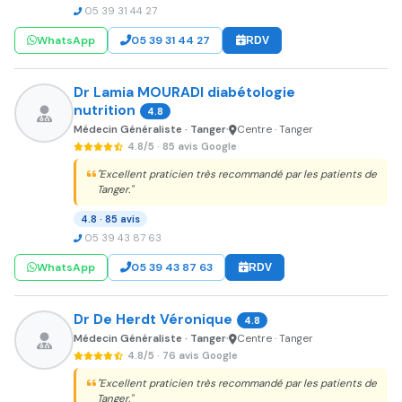
05 39 31 44 27
WhatsApp
05 39 31 44 27
RDV
Dr Lamia MOURADI diabétologie
nutrition
4.8
Médecin Généraliste · Tanger
Centre · Tanger
•
4.8/5 · 85 avis Google
"Excellent praticien très recommandé par les patients de
Tanger."
4.8 · 85 avis
05 39 43 87 63
WhatsApp
05 39 43 87 63
RDV
Dr De Herdt Véronique
4.8
Médecin Généraliste · Tanger
Centre · Tanger
•
4.8/5 · 76 avis Google
"Excellent praticien très recommandé par les patients de
Tanger."