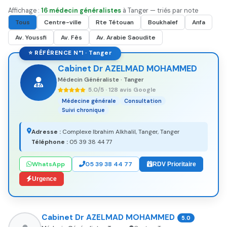
Affichage :
16 médecin généralistes
à Tanger — triés par note
Tous
Centre-ville
Rte Tétouan
Boukhalef
Anfa
Av. Youssfi
Av. Fès
Av. Arabie Saoudite
⭐ RÉFÉRENCE N°1 · Tanger
Cabinet Dr AZELMAD MOHAMMED
Médecin Généraliste · Tanger
5.0/5 · 128 avis Google
Médecine générale
Consultation
Suivi chronique
Adresse :
Complexe Ibrahim Alkhalil, Tanger, Tanger
Téléphone :
05 39 38 44 77
WhatsApp
05 39 38 44 77
RDV Prioritaire
Urgence
Cabinet Dr AZELMAD MOHAMMED
5.0