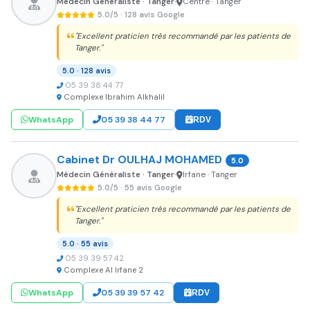
Médecin Généraliste · Tanger
Centre · Tanger
•
5.0/5 · 128 avis Google
"Excellent praticien très recommandé par les patients de
Tanger."
5.0 · 128 avis
05 39 38 44 77
Complexe Ibrahim Alkhalil
WhatsApp
05 39 38 44 77
RDV
Cabinet Dr OULHAJ MOHAMED
5.0
Médecin Généraliste · Tanger
Irfane · Tanger
•
5.0/5 · 55 avis Google
"Excellent praticien très recommandé par les patients de
Tanger."
5.0 · 55 avis
05 39 39 57 42
Complexe Al Irfane 2
WhatsApp
05 39 39 57 42
RDV