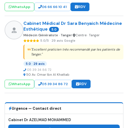
WhatsApp
06 66 66 10 41
RDV
Cabinet Médical Dr Sara Benyaich Médecine
Esthétique
5.0
Médecin Généraliste · Tanger
Centre · Tanger
•
5.0/5 · 29 avis Google
"Excellent praticien très recommandé par les patients de
Tanger."
5.0 · 29 avis
05 39 34 86 72
50 Av. Omar Ibn Al Khattab
WhatsApp
05 39 34 86 72
RDV
Urgence — Contact direct
Cabinet Dr AZELMAD MOHAMMED