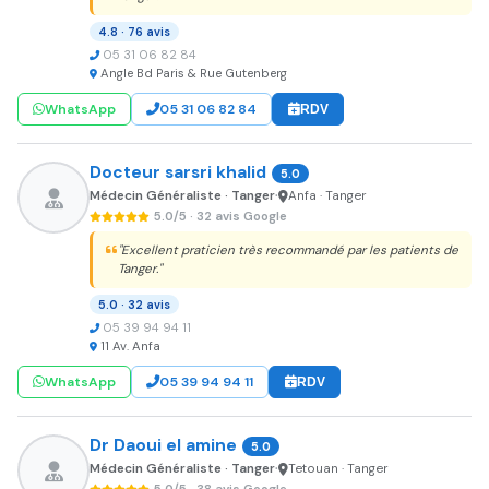
4.8 · 76 avis
05 31 06 82 84
Angle Bd Paris & Rue Gutenberg
WhatsApp
05 31 06 82 84
RDV
Docteur sarsri khalid
5.0
Médecin Généraliste · Tanger
Anfa · Tanger
•
5.0/5 · 32 avis Google
"Excellent praticien très recommandé par les patients de
Tanger."
5.0 · 32 avis
05 39 94 94 11
11 Av. Anfa
WhatsApp
05 39 94 94 11
RDV
Dr Daoui el amine
5.0
Médecin Généraliste · Tanger
Tetouan · Tanger
•